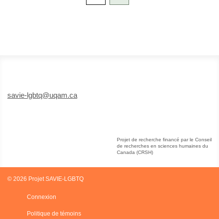
savie-lgbtq@uqam.ca
Projet de recherche financé par le Conseil
de recherches en sciences humaines du
Canada (CRSH)
© 2026
Projet SAVIE-LGBTQ
Connexion
Politique de témoins